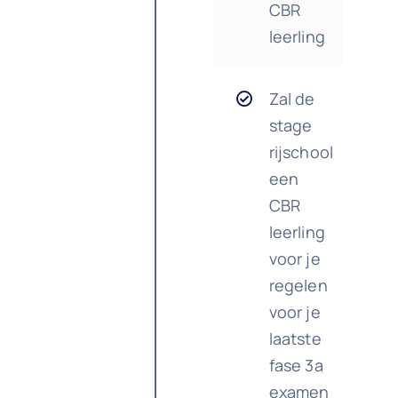
CBR
leerling
Zal de
stage
rijschool
een
CBR
leerling
voor je
regelen
voor je
laatste
fase 3a
examen