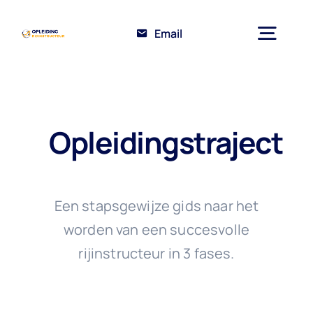
Ga
naar
Email
Togg
inhoud
Navig
Home
Opleidingstraject
Opleiding Rijinstructeur
Over ons
Een stapsgewijze gids naar het
worden van een succesvolle
Kennisbank
rijinstructeur in 3 fases.
Competente
Verkeersdeelname
Contact