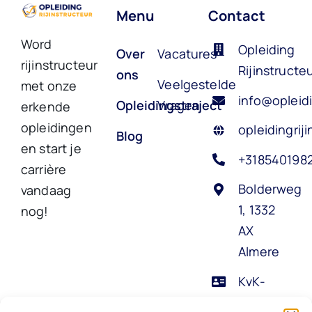
Menu
Contact
Word
Opleiding
Over
Vacatures
rijinstructeur
Rijinstructe
ons
Veelgestelde
met onze
info@opleidi
Opleidingstraject
Vragen
erkende
opleidingen
opleidingriji
Blog
en start je
+318540198
carrière
Bolderweg
vandaag
1, 1332
nog!
AX
Almere
KvK-
nummer: