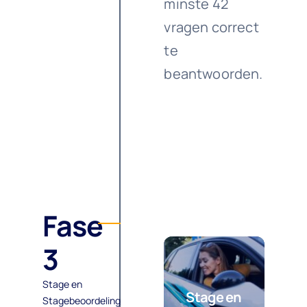
minste 42
vragen correct
te
beantwoorden.
Fase
3
Stage en
Stage en
Stagebeoordeling