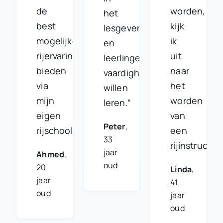
de
worden,
het
best
kijk
lesgeven
mogelijke
ik
en
rijervaring
uit
leerlingen
bieden
naar
vaardigheden
via
het
willen
mijn
worden
leren.”
eigen
van
Peter
,
rijschool.”
een
33
rijinstructeu
jaar
Ahmed
,
oud
20
Linda
,
jaar
41
oud
jaar
oud