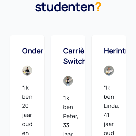
studenten
?
Ondernemer
Carrière
Herintre
Switch
“ik
“Ik
ben
ben
“Ik
20
Linda,
ben
jaar
41
Peter,
oud
jaar
33
en
oud
jaar