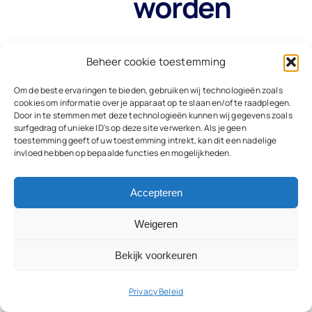
worden
Wil jij graag Rijinstructeur
Beheer cookie toestemming
worden? Onze opleiding biedt
jou de kennis, vaardigheden
Om de beste ervaringen te bieden, gebruiken wij technologieën zoals
en begeleiding die nodig zijn
cookies om informatie over je apparaat op te slaan en/of te raadplegen.
Door in te stemmen met deze technologieën kunnen wij gegevens zoals
om een succesvolle
surfgedrag of unieke ID's op deze site verwerken. Als je geen
rijinstructeur te worden.
Bij
toestemming geeft of uw toestemming intrekt, kan dit een nadelige
invloed hebben op bepaalde functies en mogelijkheden.
Opleiding Rijinstructeur
geloven we in het bieden van
Accepteren
praktische, hands-on
training. Daarom hebben we
Weigeren
een opleidingsprogramma
ontwikkeld dat je de
Bekijk voorkeuren
vaardigheden en kennis leert
die nodig zijn om veilig en
Privacy Beleid
effectief les te geven. Onze