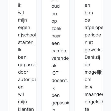
ik
en
oud
wil
heb
en
mijn
de
op
eigen
afgelopen
zoek
rijschool
periode
naar
starten.
niet
een
Ik
gewerkt.
carrière
ben
Dankzij
verandering
gepassioneerd
de
als
door
mogelijkhei
ICT-
autorijden
om
docent.
en
in 4
Ik
wil
maanden
ben
mijn
opgeleid
gepassioneerd
klanten
te
in