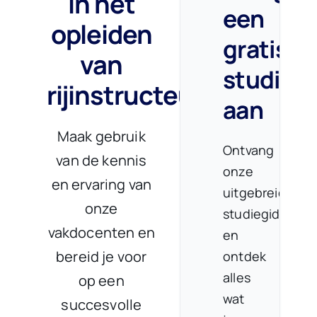
in het
een
opleiden
gratis
van
studieg
rijinstructeurs
.
aan
Maak gebruik
Ontvang
van de kennis
onze
en ervaring van
uitgebreide
onze
studiegids
vakdocenten en
en
bereid je voor
ontdek
alles
op een
wat
succesvolle