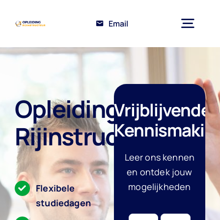
Ga
naar
Email
Togg
inhoud
Navig
Home
Opleiding
Opleiding Rijinstructeur
Vrijblijvende
Kennismakin
Rijinstructeur
Over ons
Leer ons kennen
en ontdek jouw
Kennisbank
mogelijkheden
Flexibele
studiedagen
Contact