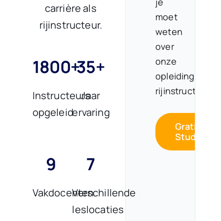
je
carrière als
moet
rijinstructeur.
weten
over
1800+
35+
onze
opleiding
rijinstructeur.
Instructeurs
Jaar
opgeleid
ervaring
Gratis
Studiegid
9
7
Vakdocenten
Verschillende
leslocaties