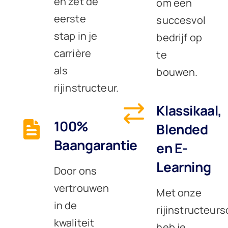
en zet de
om een
eerste
succesvol
stap in je
bedrijf op
carrière
te
als
bouwen.
rijinstructeur.
Klassikaal,
100%
Blended
Baangarantie
en E-
Learning
Door ons
vertrouwen
Met onze
in de
rijinstructeurs
kwaliteit
heb je