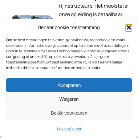
rijinstructeurs. Het mooiste is:
onze opleiding is betaalbaar
en toegankelijk. Als je op zoek
Beheer cookie toestemming
bent naar een betrouwbare
opleider voor de opleiding tot
Om de beste ervaringen te bieden, gebruiken wij technologieën zoals
cookies om informatie over je apparaat op te slaan en/of te raadplegen.
rijinstructeur in Amsterdam,
Door in te stemmen met deze technologieën kunnen wij gegevens zoals
Begeleiding
ben je bij ons aan het juiste
surfgedrag of unieke ID's op deze site verwerken. Als je geen
toestemming geeft of uw toestemming intrekt, kan dit een nadelige
op maat
adres. Meld je vandaag nog
invloed hebben op bepaalde functies en mogelijkheden.
aan voor een gratis
Hoogste
kennismakingsgesprek en
slaging
Accepteren
ontdek de mogelijkheden!
van de
Weigeren
regio!
Persoonlijke
Bekijk voorkeuren
Weekend,
aandacht
avond-
Privacy Beleid
en
Bij Opleiding Rijinstructeur in