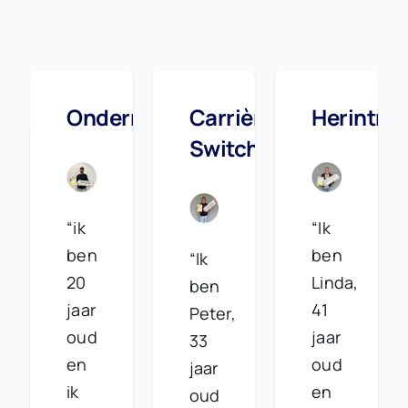
Ondernemer
Carrière
Herintre
Switch
“ik
“Ik
ben
ben
“Ik
20
Linda,
ben
jaar
41
Peter,
oud
jaar
33
en
oud
jaar
ik
en
oud