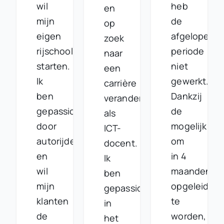
wil
heb
en
mijn
de
op
eigen
afgelopen
zoek
rijschool
periode
naar
starten.
niet
een
Ik
gewerkt.
carrière
ben
Dankzij
verandering
gepassioneerd
de
als
door
mogelijkhei
ICT-
autorijden
om
docent.
en
in 4
Ik
wil
maanden
ben
mijn
opgeleid
gepassioneerd
klanten
te
in
de
worden,
het