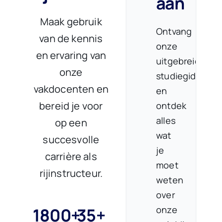
aan
Maak gebruik
Ontvang
van de kennis
onze
en ervaring van
uitgebreide
onze
studiegids
vakdocenten en
en
bereid je voor
ontdek
alles
op een
wat
succesvolle
je
carrière als
moet
rijinstructeur.
weten
over
1800+
35+
onze