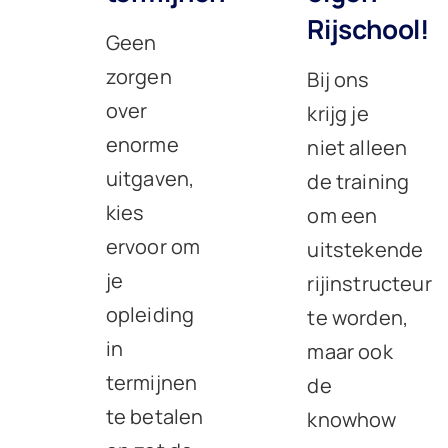
Rijschool!
Geen
zorgen
Bij ons
over
krijg je
enorme
niet alleen
uitgaven,
de training
kies
om een
ervoor om
uitstekende
je
rijinstructeur
opleiding
te worden,
in
maar ook
termijnen
de
te betalen
knowhow