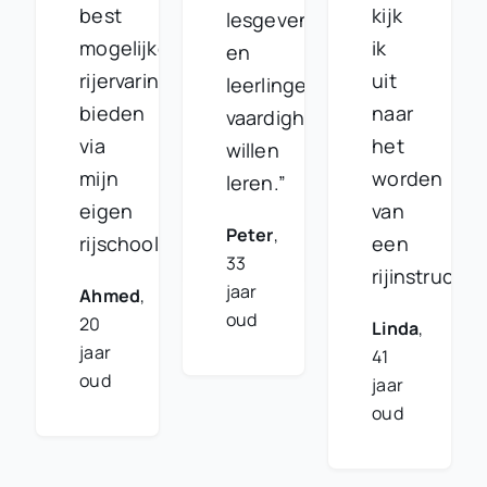
best
kijk
lesgeven
mogelijke
ik
en
rijervaring
uit
leerlingen
bieden
naar
vaardigheden
via
het
willen
mijn
worden
leren.”
eigen
van
Peter
,
rijschool.”
een
33
rijinstructeu
jaar
Ahmed
,
oud
20
Linda
,
jaar
41
oud
jaar
oud