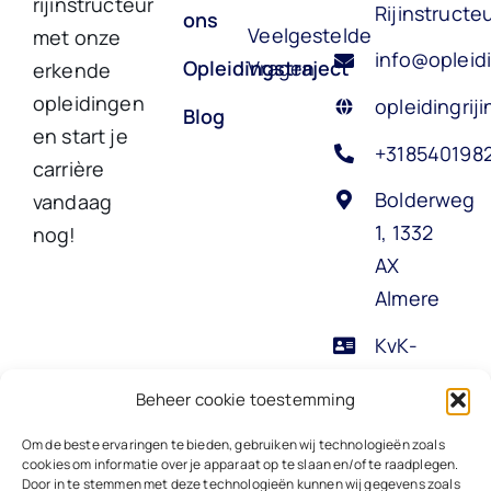
rijinstructeur
Rijinstructe
ons
Veelgestelde
met onze
info@opleidi
Opleidingstraject
Vragen
erkende
opleidingen
opleidingriji
Blog
en start je
+318540198
carrière
Bolderweg
vandaag
1, 1332
nog!
AX
Almere
KvK-
nummer:
Beheer cookie toestemming
70774269
Om de beste ervaringen te bieden, gebruiken wij technologieën zoals
cookies om informatie over je apparaat op te slaan en/of te raadplegen.
Door in te stemmen met deze technologieën kunnen wij gegevens zoals