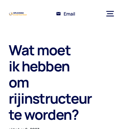
Ga
naar
Email
Togg
inhoud
Navig
Home
Wat moet
ik hebben
Opleiding Rijinstructeur
om
Over ons
rijinstructeur
Kennisbank
te worden?
Contact